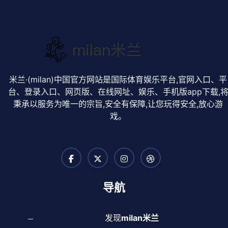
米兰·(milan)中国官方网站是国际体育娱乐平台,官网入口、平
台、登录入口、网页版、在线网址、娱乐、手机版app下载,
秉承以服务为唯一的宗旨,安全有保障,让您玩得安全,放心游
戏。
导航
发现
milan米兰