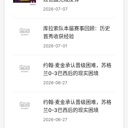
2026-07-07
库拉索队本届赛事回顾：历史
首秀收获经验
2026-07-01
约翰·麦金承认晋级困难，苏格
兰0-3巴西后的现实困境
2026-06-27
约翰·麦金承认晋级困难，苏格
兰0-3巴西后的现实困境
2026-06-27