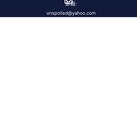
邮箱:
unspoiled@yahoo.com
热门文章
姆巴佩迎来百场里程碑，法国队领袖气质更
加明显
2026-07-13
墨西哥世界杯主场优势：墨西哥城比赛安排
受关注
2026-07-04