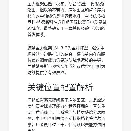
主力框架已趋于稳定。尽管“黄金一代”逐渐
淡出，但以德布劳内、库尔图瓦和卢卡库为
核心的中轴线仍具世界级水准。主教练多梅
尼科·特德斯科在近几期国际比赛日中反复试
验阵容，最终确立了一套兼顾经验与活力的
首发体系。
这条主力框架以4-3-3为主打阵型，强调中
场控制与边路推进的结合。德布劳内在前腰
位置的调度能力仍是球队战术运转的关键，
而蒂勒曼斯与奥纳纳组成的双后腰组合则为
防线提供了有效屏障。
关键位置配置解析
门将位置毫无疑问属于库尔图瓦，其反应速
度与高空球处理能力在世界杯舞台上至关重
要。后防线上，卡斯塔涅与特罗萨德分居两
翼，中卫组合则由德巴斯特搭档老将维尔通
亨，后者虽年过三十，但阅读比赛能力依旧
出色。