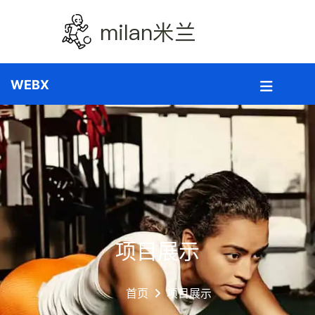
项目展示
首页
项目展示