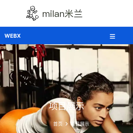
项目展示
首页
项目展示