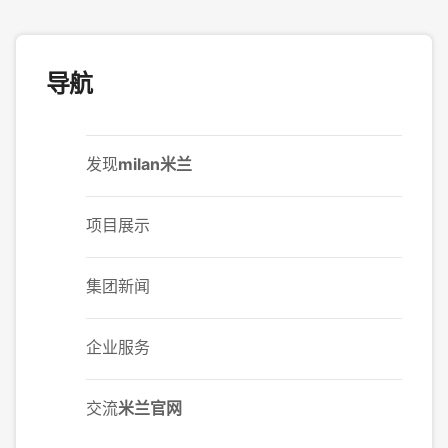
导航
发现
milan米兰
项目展示
集团新闻
企业服务
交流
米兰官网