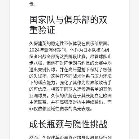
贵。
国家队与俱乐部的双
重验证
久保建英的稳定性不仅体现在俱乐部层面。
2024年亚洲杯期间，他作为日本队核心组
织者出战全部淘汰赛阶段比赛，尽管球队止
步八强，但他在对阵伊朗与约旦的比赛中均
送出关键传球，并在高压逼抢下保持了极低
的失误率。这种在不同战术体系与压力环境
下的适应能力，强化了其作为世界级攻击手
的可信度。相较于同期入选候选名单的其他
亚洲球员，久保的优势在于其长期立足欧洲
主流联赛，并在高强度对抗中持续输出，而
非仅依赖区域性赛事的高光表现。
成长瓶颈与隐性挑战
然而，久保建英距离真正跻身世界顶级行列