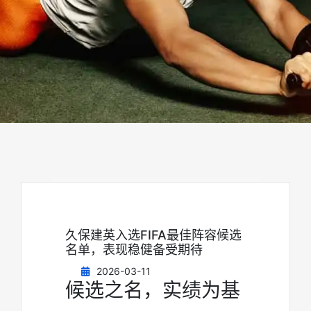
久保建英入选FIFA最佳阵容候选
名单，表现稳健备受期待
2026-03-11
候选之名，实绩为基