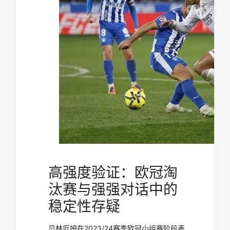
高强度验证：欧冠淘
汰赛与强强对话中的
稳定性存疑
贝林厄姆在2023/24赛季欧冠小组赛阶段表