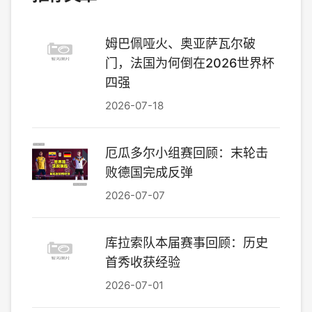
姆巴佩哑火、奥亚萨瓦尔破
门，法国为何倒在2026世界杯
四强
2026-07-18
厄瓜多尔小组赛回顾：末轮击
败德国完成反弹
2026-07-07
库拉索队本届赛事回顾：历史
首秀收获经验
2026-07-01