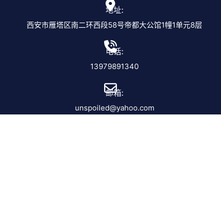
地址:
西安市雁塔区南二环西段58号帝都大公馆1幢1单元8层
电话:
13979891340
邮箱:
unspoiled@yahoo.com
热门文章
姆巴佩迎来百场里程碑，法国队领袖气质更
加明显
2026-07-13