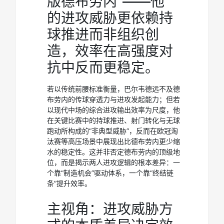
版德布劳内”——他
的进攻威胁更依赖持
球推进而非组织创
造，效率在高强度对
抗中反而更稳定。
若以传统前腰标准衡量，巴尔韦德远不及德
布劳内的传球穿透力与进攻发起能力；但若
以现代中场的综合进攻输出效率为尺度，他
在关键比赛中的持球推进、射门转化与无球
跑动所构成的“非典型威胁”，反而在欧冠淘
汰赛等高压场景中展现出比德布劳内更少缩
水的稳定性。这并非否定德布劳内的顶级地
位，而是揭示两人进攻逻辑的根本差异：一
个靠“制造机会”驱动体系，一个靠“终结链
条”提升效率。
主视角：进攻威胁方