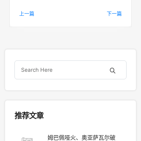
上一篇
下一篇
推荐文章
姆巴佩哑火、奥亚萨瓦尔破