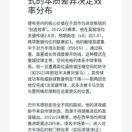
式的本质差异决定效
率分布
德布劳内的核心价值在于其作为进攻枢纽的
“创造效率”。2022/23赛季，他在英超场均
关键传球2.8次，预期助攻（xA）达0.41，
两项数据均位列联赛前3。他的触球高度集
中于对方半场左肋部（约60%），通过斜
塞、直塞或长传调度撕开防线。这种模式在
曼城控球主导、空间充裕的体系中效率极
高，但一旦遭遇高位逼抢或压缩空间的防守
（如2023年欧冠半决赛对皇马），其传球
成功率和威胁球数量明显下降——那两回合
他仅完成1次关键传球，且多次被卡马文加
与楚阿梅尼限制在远离禁区的位置。
巴尔韦德则走完全不同的路径。他的进攻威
胁不来自传球创造，而源于持球推进后的直
接输出。2023/24赛季，他在西甲场均带球
推进距离达285米，排名中场第一；进入对
方半场后的射门转化率（实际进球/射正）