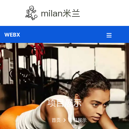
项目展示
首页
项目展示